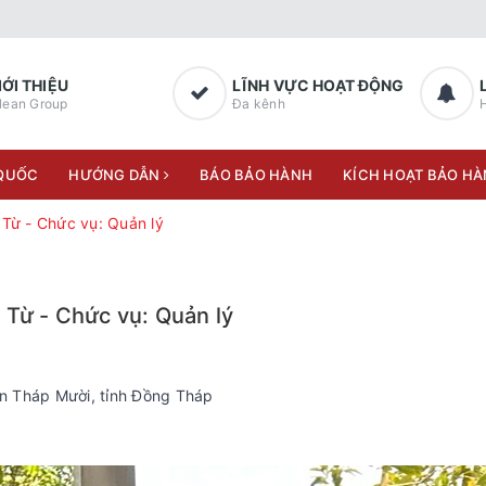
IỚI THIỆU
LĨNH VỰC HOẠT ĐỘNG
lean Group
Đa kênh
H
 QUỐC
HƯỚNG DẪN
BÁO BẢO HÀNH
KÍCH HOẠT BẢO H
Từ - Chức vụ: Quản lý
Từ - Chức vụ: Quản lý
ện Tháp Mười, tỉnh Đồng Tháp