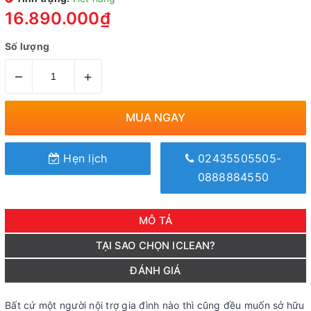
16.890.000₫
Số lượng
–
+
MUA NGAY
Hẹn lịch
02435505505-
0888884550
MÔ TẢ
TẠI SAO CHỌN ICLEAN?
ĐÁNH GIÁ
Bất cứ một người nội trợ gia đình nào thì cũng đều muốn sở hữu