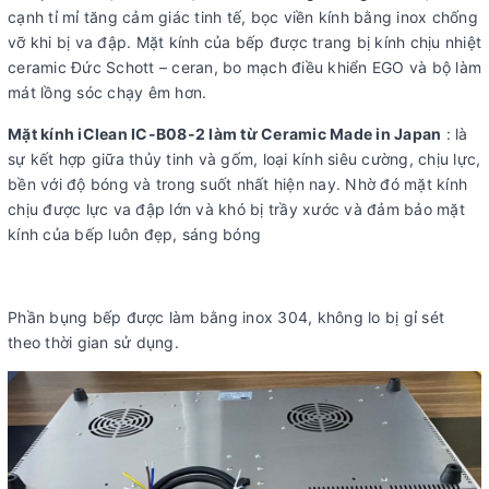
cạnh tỉ mỉ tăng cảm giác tinh tế, bọc viền kính bằng inox chống
vỡ khi bị va đập. Mặt kính của bếp được trang bị kính chịu nhiệt
ceramic Đức Schott – ceran, bo mạch điều khiển EGO và bộ làm
mát lồng sóc chạy êm hơn.
Mặt kính iClean
IC-B08-2
làm từ Ceramic Made in Japan
: là
sự kết hợp giữa thủy tinh và gốm, loại kính siêu cường, chịu lực,
bền với độ bóng và trong suốt nhất hiện nay. Nhờ đó mặt kính
chịu được lực va đập lớn và khó bị trầy xước và đảm bảo mặt
kính của bếp luôn đẹp, sáng bóng
Phần bụng bếp được làm bằng inox 304, không lo bị gỉ sét
theo thời gian sử dụng.