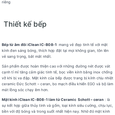
riêng
Thiết kế bếp
Bếp từ âm đôi iClean IC-B08-1
mang vẻ đẹp tinh tế với mặt
kính đen sáng bóng, thích hợp đặt tại mọi không gian, tôn lên
vẻ sang trọng, bắt mắt nhất.
Sản phẩm được hoàn thiện cao với những đường nét được vát
cạnh tỉ mỉ tăng cảm giác tinh tế, bọc viền kính bằng inox chống
vỡ khi bị va đập. Mặt kính của bếp được trang bị kính chịu nhiệt
ceramic Đức Schott – ceran, bo mạch điều khiển EGO và bộ làm
mát lồng sóc chạy êm hơn.
Mặt kính iClean
IC-B08-1
làm từ Ceramic Schott – ceran
: là
sự kết hợp giữa thủy tinh và gốm, loại kính siêu cường, chịu lực,
bền với độ bóng và trong suốt nhất hiện nay. Nhờ đó mặt kính