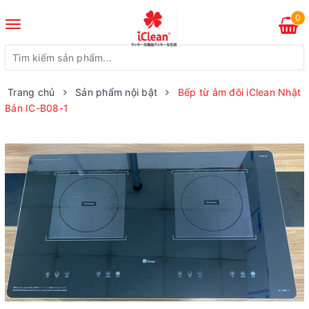
0
Toggle
navigation
Trang chủ
Sản phẩm nội bật
Bếp từ âm đôi iClean Nhật
Bản IC-B08-1