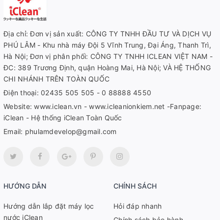
Địa chỉ: Đơn vị sản xuất: CÔNG TY TNHH ĐẦU TƯ VÀ DỊCH VỤ
PHÚ LÂM - Khu nhà máy Đội 5 Vĩnh Trung, Đại Áng, Thanh Trì,
Hà Nội; Đơn vị phân phối: CÔNG TY TNHH ICLEAN VIỆT NAM -
ĐC: 389 Trương Định, quận Hoàng Mai, Hà Nội; VÀ HỆ THỐNG
CHI NHÁNH TRÊN TOÀN QUỐC
Điện thoại:
02435 505 505 - 0 88888 4550
Website:
www.iclean.vn - www.icleanionkiem.net -Fanpage:
iClean - Hệ thống iClean Toàn Quốc
Email:
phulamdevelop@gmail.com
HƯỚNG DẪN
CHÍNH SÁCH
Hướng dẫn lắp đặt máy lọc
Hỏi đáp nhanh
nước iClean
Chính sách bảo hành