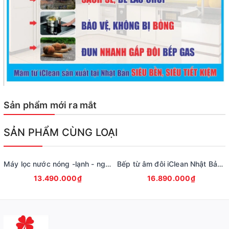
Sản phẩm mới ra mắt
SẢN PHẨM CÙNG LOẠI
Máy lọc nước nóng -lạnh - nguội inverter hiển thị nhiệt độ iClean ICS08K
Bếp từ âm đôi iClean Nhật Bản IC-B08-2 kính trắng Made in Japan
13.490.000₫
16.890.000₫