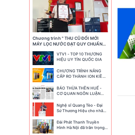
Chương trình " THU CŨ ĐỔI MỚI
MÁY LỌC NƯỚC ĐẠT QUY CHUẨN
QUỐC GIA"
VTV1 - TOP 10 THƯƠNG
HIỆU UY TÍN QUỐC GIA
CHƯƠNG TRÌNH NÂNG
CẤP RO THÀNH ION KIỀM
( HÀ NỘI )
BÁO THỪA THÊN HUẾ -
CƠ QUAN NGÔN LUẬN
CỦA ĐẢNG ĐÃ ĐƯA TIN VỀ
CHƯƠNG TRÌNH CỦA
Nghệ sĩ Quang Tèo - Đại
ICLEAN NHẬT...
Sứ Thương Hiệu cho nhãn
hàng iClean Nhật Bản
Đài Phát Thanh Truyền
Hình Hà Nội đã trân trọng
đồng hành cùng iClean