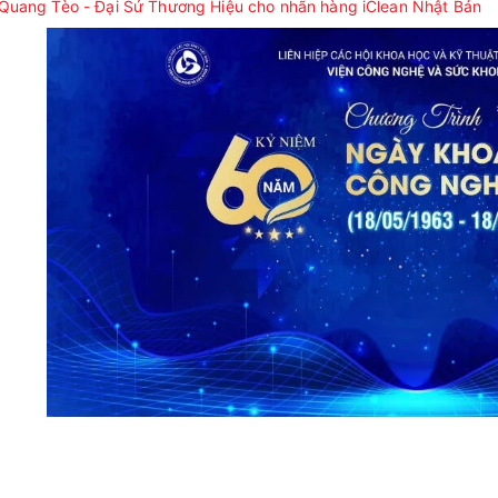
Quang Tèo - Đại Sứ Thương Hiệu cho nhãn hàng iClean Nhật Bản