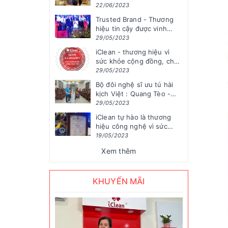
đồng hành cùng iClean
22/06/2023
Nhật Bản
Trusted Brand - Thương
hiệu tin cậy được vinh
danh quốc tế Global
29/05/2023
iClean - thương hiệu vì
sức khỏe cộng đồng, chất
lượng nước được kiểm
29/05/2023
nghiệm chứng nhận bởi
Bộ đôi nghệ sĩ ưu tú hài
Viện kiểm...
kịch Việt : Quang Tèo -
Chiến Thắng đã tin tưởng
29/05/2023
sử dụng...
iClean tự hào là thương
hiệu công nghệ vì sức
khỏe cộng đồng
19/05/2023
Xem thêm
KHUYẾN MÃI