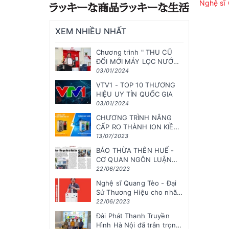
Nghệ sĩ 
XEM NHIỀU NHẤT
Chương trình " THU CŨ
ĐỔI MỚI MÁY LỌC NƯỚC
ĐẠT QUY CHUẨN QUỐC
03/01/2024
GIA"
VTV1 - TOP 10 THƯƠNG
HIỆU UY TÍN QUỐC GIA
03/01/2024
CHƯƠNG TRÌNH NÂNG
CẤP RO THÀNH ION KIỀM
( HÀ NỘI )
13/07/2023
BÁO THỪA THÊN HUẾ -
CƠ QUAN NGÔN LUẬN
CỦA ĐẢNG ĐÃ ĐƯA TIN
22/06/2023
VỀ CHƯƠNG TRÌNH CỦA
Nghệ sĩ Quang Tèo - Đại
ICLEAN NHẬT...
Sứ Thương Hiệu cho nhãn
hàng iClean Nhật Bản
22/06/2023
Đài Phát Thanh Truyền
Hình Hà Nội đã trân trọng