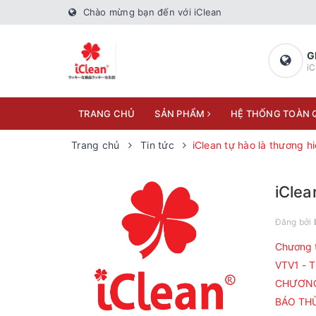
Chào mừng bạn đến với iClean
G
iC
TRANG CHỦ
SẢN PHẨM
HỆ THỐNG TOÀN
Trang chủ
Tin tức
iClean tự hào là thương 
iClea
Đăng bởi
Chương 
VTV1 - 
CHƯƠNG 
BÁO TH