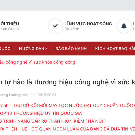
IỚI THIỆU
LĨNH VỰC HOẠT ĐỘNG
lean Group
Đa kênh
H
 QUỐC
HƯỚNG DẪN
BÁO BẢO HÀNH
KÍCH HOẠT BẢO H
hiệu công nghệ vì sức khỏe cộng đồng
n tự hào là thương hiệu công nghệ vì sức
Long Hoàng
vào lúc 19/05/2023
trình " THU CŨ ĐỔI MỚI MÁY LỌC NƯỚC ĐẠT QUY CHUẨN QUỐC 
TOP 10 THƯƠNG HIỆU UY TÍN QUỐC GIA
TRÌNH NÂNG CẤP RO THÀNH ION KIỀM ( HÀ NỘI )
ỪA THÊN HUẾ - CƠ QUAN NGÔN LUẬN CỦA ĐẢNG ĐÃ ĐƯA TIN VỀ