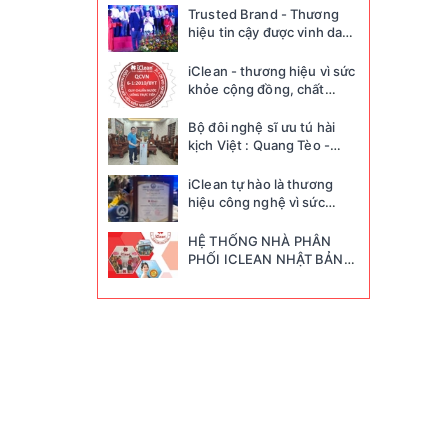
Nhật Bản
Trusted Brand - Thương
hiệu tin cậy được vinh danh
quốc tế Global
iClean - thương hiệu vì sức
khỏe cộng đồng, chất
lượng nước được kiểm
nghiệm chứng nhận bởi
Bộ đôi nghệ sĩ ưu tú hài
Viện kiểm...
kịch Việt : Quang Tèo -
Chiến Thắng đã tin tưởng
sử dụng...
iClean tự hào là thương
hiệu công nghệ vì sức
khỏe cộng đồng
HỆ THỐNG NHÀ PHÂN
PHỐI ICLEAN NHẬT BẢN
TOÀN QUỐC