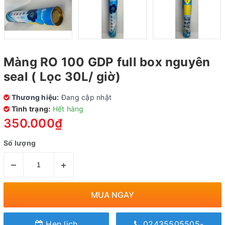
Màng RO 100 GDP full box nguyên
seal ( Lọc 30L/ giờ)
Thương hiệu:
Đang cập nhật
Tình trạng:
Hết hàng
350.000₫
Số lượng
–
+
MUA NGAY
Hẹn lịch
02435505505-