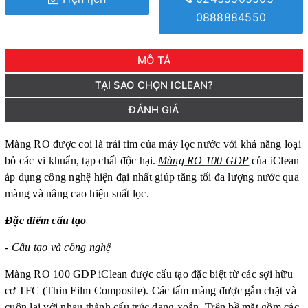
0888884550
MÔ TẢ
TẠI SAO CHỌN ICLEAN?
ĐÁNH GIÁ
Màng RO được coi là trái tim của máy lọc nước với khả năng loại
bỏ các vi khuẩn, tạp chất độc
hại.
Màng RO 100 GDP
của iClean
áp dụng công nghệ hiện đại nhất giúp tăng tối đa lượng nước qua
màng và nâng cao hiệu suất lọc.
Đặc điểm cấu tạo
-
Cấu tạo và công nghệ
Màng RO 100 GDP
iClean
được cấu tạo đặc biệt từ các sợi hữu
cơ TFC (Thin Film Composite). Các tấm màng được gắn chặt và
cuộn lại với nhau thành cấu trúc dạng xoắn. Trên bề mặt gồm các