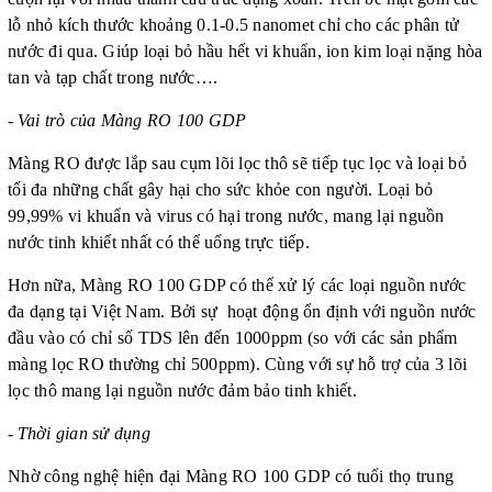
lỗ nhỏ kích thước khoảng 0.1-0.5 nanomet chỉ cho các phân tử
nước đi qua. Giúp loại bỏ hầu hết vi khuẩn, ion kim loại nặng hòa
tan và tạp chất trong nước….
-
Vai trò của
Màng RO 100 GDP
Màng RO được lắp sau cụm lõi lọc thô sẽ tiếp tục lọc và loại bỏ
tối đa những chất gây hại cho sức khỏe con người. Loại bỏ
99,99% vi khuẩn và virus có hại trong nước, mang lại nguồn
nước tinh khiết nhất có thể uống trực tiếp.
Hơn nữa, Màng RO 100 GDP có thể xử lý các loại nguồn nước
đa dạng tại Việt Nam. Bởi sự hoạt động ổn định với nguồn nước
đầu vào có chỉ số TDS lên đến 1000ppm (so với các sản phẩm
màng lọc RO thường chỉ 500ppm). Cùng với sự hỗ trợ của 3 lõi
lọc thô mang lại nguồn nước đảm bảo tinh khiết.
-
Thời gian sử dụng
Nhờ công nghệ
hiện đại
Màng RO 100 GDP có tuổi thọ trung