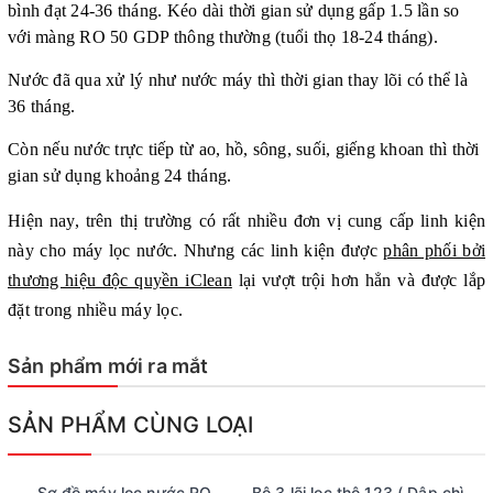
bình đạt 24-36 tháng. Kéo dài thời gian sử dụng gấp 1.5 lần so
với màng RO 50 GDP thông thường (tuổi thọ 18-24 tháng).
Nước đã qua xử lý như nước máy thì thời gian thay lõi có thể là
36 tháng.
Còn nếu nước trực tiếp từ ao, hồ, sông, suối, giếng khoan thì thời
gian sử dụng khoảng 24 tháng.
Hiện nay, trên thị trường có rất nhiều đơn vị cung cấp linh kiện
này cho máy lọc nước. Nhưng
các linh kiện được
phân phối bởi
thương hiệu độc quyền iClean
lại vượt trội hơn hẳn và được lắp
đặt trong nhiều máy lọc.
Sản phẩm mới ra mắt
SẢN PHẨM CÙNG LOẠI
Sơ đồ máy lọc nước RO
Bộ 3 lõi lọc thô 123 ( Dập chìm thương hiệu iClean)