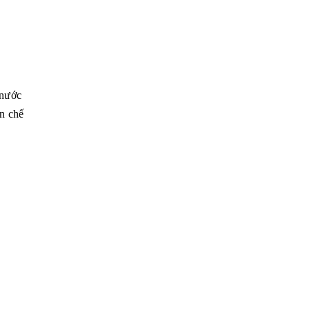
 nước
ạn chế