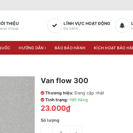
IỚI THIỆU
LĨNH VỰC HOẠT ĐỘNG
lean Group
Đa kênh
H
 QUỐC
HƯỚNG DẪN
BÁO BẢO HÀNH
KÍCH HOẠT BẢO H
Van flow 300
Thương hiệu:
Đang cập nhật
Tình trạng:
Hết hàng
23.000₫
Số lượng
–
+