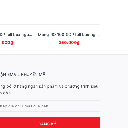
Màng RO 75 GDP full box nguyên seal ( Lọc 20L/ giờ)
Màng RO 100 GDP full box nguyên seal ( Lọc 30L/ giờ)
.000₫
350.000₫
2
ẬN EMAIL KHUYẾN MÃI
ng bỏ lỡ hàng ngàn sản phẩm và chương trình siêu
p dẫn
ĐĂNG KÝ