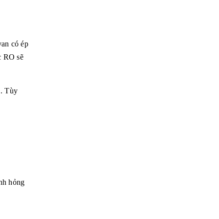
van có ép
c RO
sẽ
. Tùy
anh hỏng