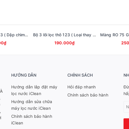
Bộ 3 lõi lọc thô 123 ( Dập chìm thương hiệu iClean)
Bộ 3 lõi lọc thô 123 ( Loại thay nhanh Quick Fitting, in chìm thương hiệu iClean, không dán tem giấy )
00₫
190.000₫
250
HƯỚNG DẪN
CHÍNH SÁCH
NH
Hướng dẫn lắp đặt máy
Hỏi đáp nhanh
Đừ
VÀ
lọc nước iClean
hấ
Chính sách bảo hành
,
Hướng dẫn sửa chữa
G
máy lọc nước iClean
,
Chính sách bảo hành
H
iClean