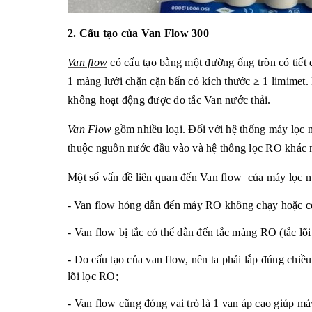
2. Cấu tạo của Van Flow 300
Van flow
có cấu tạo bằng một đường ống tròn có tiết 
1 màng lưới chặn cặn bẩn có kích thước ≥ 1 limimet.
không hoạt động được do tắc Van nước thải.
Van Flow
gồm nhiều loại. Đối với
hệ thống máy lọc
thuộc nguồn nước đầu vào và hệ thống lọc RO khác n
Một số vấn đề liên quan đến Van flow của máy lọc
-
Van flow hỏng dẫn đến máy RO không chạy hoặc có c
-
Van flow bị tắc có thể dẫn đến tắc màng RO (tắc lõi
-
Do cấu tạo của van flow, nên ta phải lắp đúng chiề
lõi lọc RO;
-
Van flow cũng đóng vai trò là 1 van áp cao giúp má