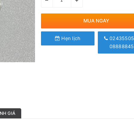
MUA NGAY
Hẹn lịch
02435505
08888845
NH GIÁ